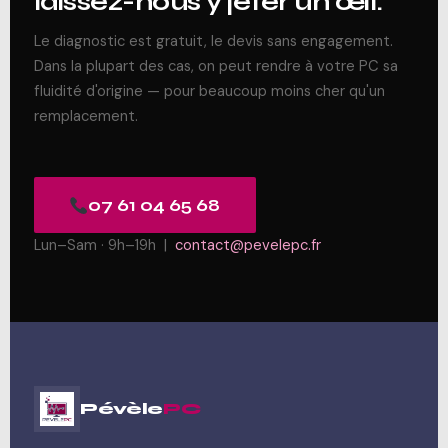
laissez-nous y jeter un œil.
Le diagnostic est gratuit, le devis sans engagement.
Dans la plupart des cas, on peut rendre à votre PC sa
fluidité d'origine — pour beaucoup moins cher qu'un
remplacement.
07 61 04 65 68
Lun–Sam · 9h–19h |
contact@pevelepc.fr
Pévèle
PC