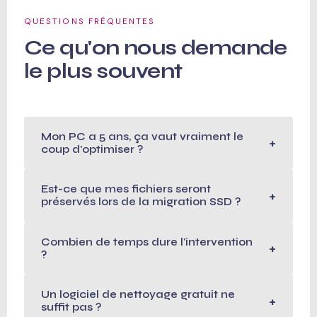
QUESTIONS FRÉQUENTES
Ce qu'on nous demande
le plus souvent
Mon PC a 5 ans, ça vaut vraiment le
+
coup d'optimiser ?
Dans la majorité des cas, oui. Un PC de 5 ans
Est-ce que mes fichiers seront
avec un processeur correct mais un disque dur
+
préservés lors de la migration SSD ?
et peu de RAM peut retrouver une seconde
jeunesse avec un SSD et un nettoyage. On vous
Oui, c'est la première chose qu'on fait : une
Combien de temps dure l'intervention
le dit honnêtement après le diagnostic si ça ne
sauvegarde complète avant d'intervenir. La
+
?
vaut pas la peine.
migration clone l'intégralité de votre système —
Windows, logiciels, fichiers, paramètres — sur le
Le nettoyage logiciel seul prend 2 à 4h. La
Un logiciel de nettoyage gratuit ne
nouveau SSD. Vous ne perdez rien et n'avez rien
migration SSD complète nécessite
+
suffit pas ?
à réinstaller.
généralement une journée selon la taille du