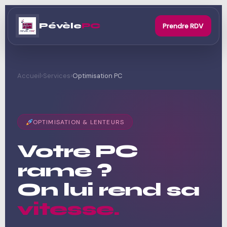
Pévèle
PC
Prendre RDV
Accueil
›
Services
›
Optimisation PC
OPTIMISATION & LENTEURS
Votre PC
rame ?
On lui rend sa
vitesse.