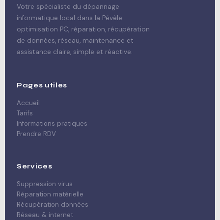
Votre spécialiste du dépannage
informatique local dans la Pévèle :
optimisation PC, réparation, récupération
de données, réseau, maintenance et
assistance claire, simple et réactive.
Pages utiles
Accueil
Tarifs
Informations pratiques
Prendre RDV
Services
Suppression virus
Réparation matérielle
Récupération données
Réseau & internet